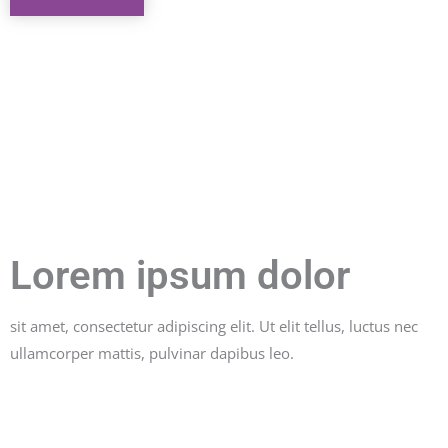
Lorem ipsum dolor
sit amet, consectetur adipiscing elit. Ut elit tellus, luctus nec
ullamcorper mattis, pulvinar dapibus leo.
Lorem ipsum dolor sit amet, consectetur adipiscing
elit. Ut elit tellus, luctus nec ullamcorper mattis, pulvinar