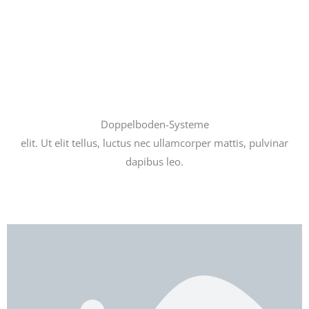
Lorem ipsum dolor sit amet, consectetur adipiscing elit. Ut
elit tellus, luctus nec ullamcorper mattis, pulvinar dapibus
leo.
Doppelboden-Systeme
elit. Ut elit tellus, luctus nec ullamcorper mattis, pulvinar
dapibus leo.